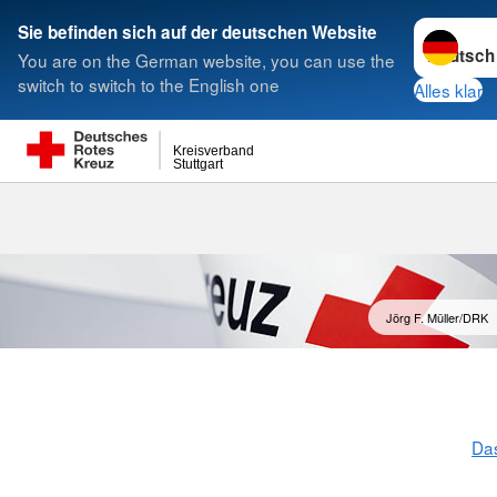
Sprache w
Sie befinden sich auf der deutschen Website
You are on the German website, you can use the
Suche
switch to switch to the English one
Alles klar
Kreisverband
Stuttgart
Satzung
Jörg F. Müller/DRK
Da