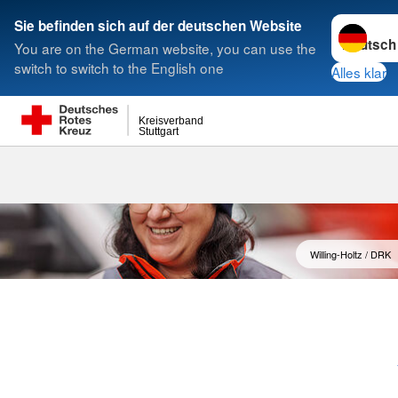
Sprache w
Sie befinden sich auf der deutschen Website
You are on the German website, you can use the
Suche
switch to switch to the English one
Alles klar
Kreisverband
Stuttgart
FSJ und Bunde
Willing-Holtz / DRK