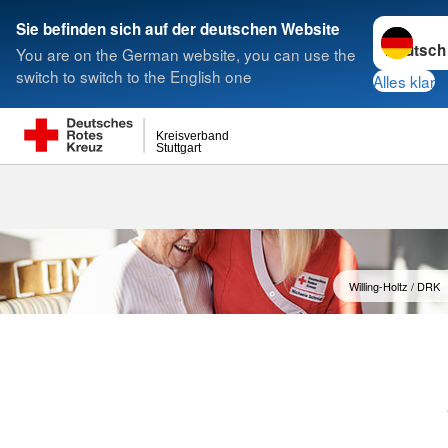
Sprache w
Sie befinden sich auf der deutschen Website
You are on the German website, you can use the
Suche
switch to switch to the English one
Alles klar
Kreisverband
Stuttgart
Ausbildung P
Willing-Holtz / DRK