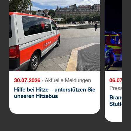
30.07.2026
· Aktuelle Meldungen
06.07.2
Pressemi
Hilfe bei Hitze – unterstützen Sie
unseren Hitzebus
Brand in
Stuttga