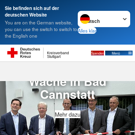
Sie befinden sich auf der
Sprache wechseln zu
deutschen Website
Suche
You are on the German website,
you can use the switch to switch to
Alles klar
the English one
Spenden
Menü
Kreisverband
Stuttgart
Einweihung neuer
Wache in Bad
Cannstatt
Mehr dazu