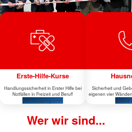
Erste-Hilfe-Kurse
Hausno
Handlungssicherheit in Erster Hilfe bei
Sicherheit und Geb
Notfällen in Freizeit und Beruf!
eigenen vier Wänden
zum Kursprogramm
weitere 
Wer wir sind...