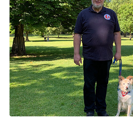
Leben mit Krebs
Erste Hilfe
Therapiehundegrup
Kursangebot
Deutschlandweiter Kursfinder
Der kleine Lebensretter