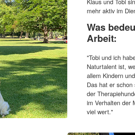
Hausnotru
Klaus und Tobi si
Schulsanitätsdienst
pe
Sozialpraktikum
mehr aktiv im Die
DRK-Elterncampus
Was bedeut
Arbeit:
"Tobi und ich hab
Naturtalent ist, 
allem Kindern un
Das hat er schon 
der Therapiehund
im Verhalten der M
viel wert."