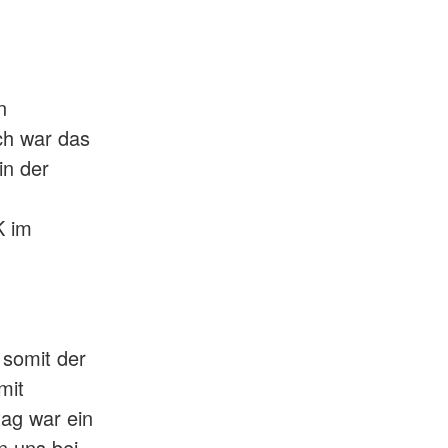
n
ch war das
in der
K im
 somit der
mit
ag war ein
n uns bei