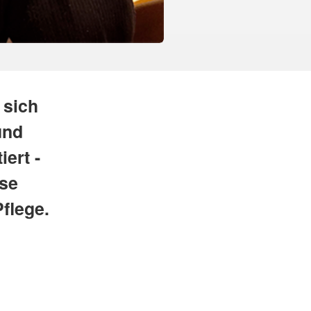
 sich
und
ert -
sse
flege.