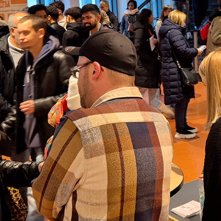
Hausnotru
Schulsanitätsdienst
pe
Sozialpraktikum
DRK-Elterncampus