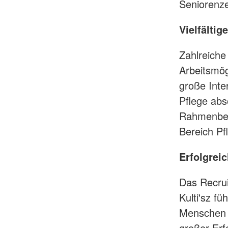
Seniorenze
Vielfältig
Zahlreiche 
Arbeitsmög
große Inte
Pflege abs
Rahmenbed
Bereich Pfl
Erfolgrei
Das Recrui
Kulti'sz f
Menschen a
großer Erf