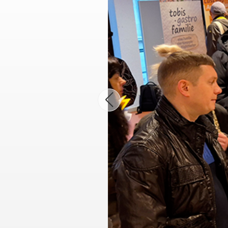
Leben mit Krebs
Erste Hilfe
Therapiehundegrup
Kursangebot
Deutschlandweiter Kursfinder
Der kleine Lebensretter