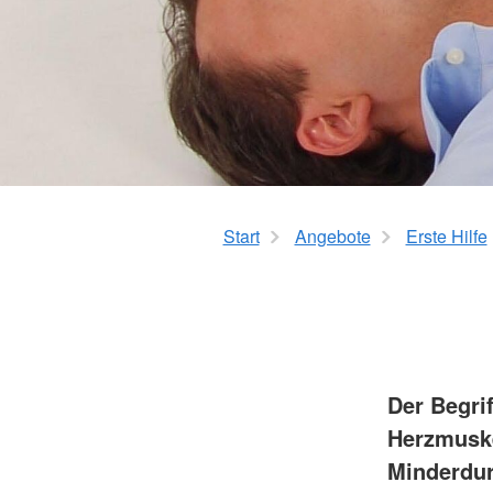
Leben mit Krebs
Erste Hilfe
Therapiehundegrup
Kursangebot
Deutschlandweiter Kursfinder
Der kleine Lebensretter
Start
Angebote
Erste Hilfe
Der Begri
Herzmuske
Minderdur