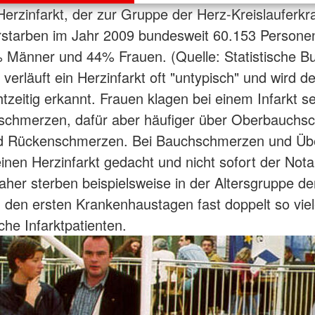
erzinfarkt, der zur Gruppe der Herz-Kreislauferk
rstarben im Jahr 2009 bundesweit 60.153 Persone
 Männer und 44% Frauen. (Quelle: Statistische B
verläuft ein Herzinfarkt oft "untypisch" und wird d
tzeitig erkannt. Frauen klagen bei einem Infarkt se
tschmerzen, dafür aber häufiger über Oberbauchs
nd Rückenschmerzen. Bei Bauchschmerzen und Übel
einen Herzinfarkt gedacht und nicht sofort der Nota
aher sterben beispielsweise in der Altersgruppe de
n den ersten Krankenhaustagen fast doppelt so viel
che Infarktpatienten.