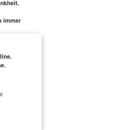
nkheit.
ch immer
ine.
ne.
i