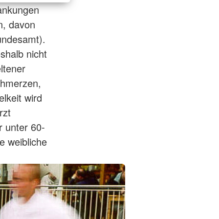
rankungen
n, davon
undesamt).
eshalb nicht
ltener
chmerzen,
keit wird
rzt
r unter 60-
e weibliche