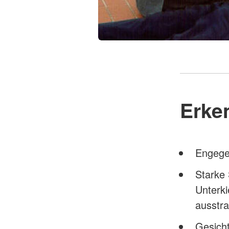
Erke
Engegef
Starke 
Unterki
ausstra
Gesicht