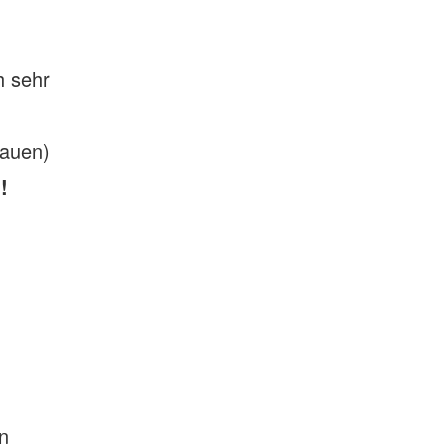
h sehr
rauen)
!
n