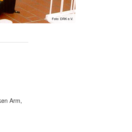
Foto: DRK e.V.
nken Arm,