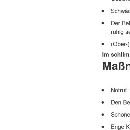
Schwäc
Der Bet
ruhig s
(Ober-)
Im schlimm
Maß
Notruf 
Den Be
Schone
Enge Kl