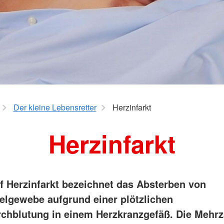
Hausnotru
Schulsanitätsdienst
pe
Sozialpraktikum
DRK-Elterncampus
Der kleine Lebensretter
Herzinfarkt
Herzinfarkt
ff Herzinfarkt bezeichnet das Absterben von
lgewebe aufgrund einer plötzlichen
chblutung in einem Herzkranzgefäß. Die Mehrza