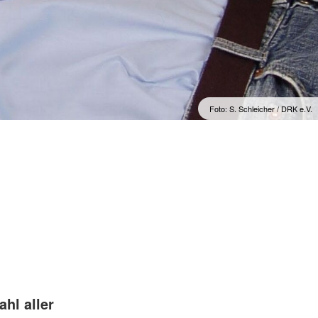
f
Foto: S. Schleicher / DRK e.V.
hl aller