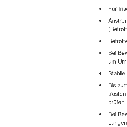
Für fri
Anstre
(Betrof
Betroff
Bei Bew
um Ums
Stabile
Bis zum
tröste
prüfen
Bei Be
Lungen