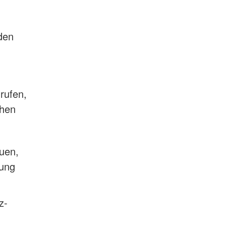
den
rufen,
chen
euen,
mung
z-