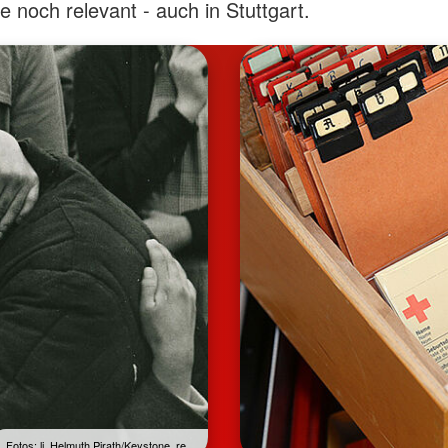
ie noch relevant - auch in Stuttgart.
Fotos: li. Helmuth Pirath/Keystone, re.…