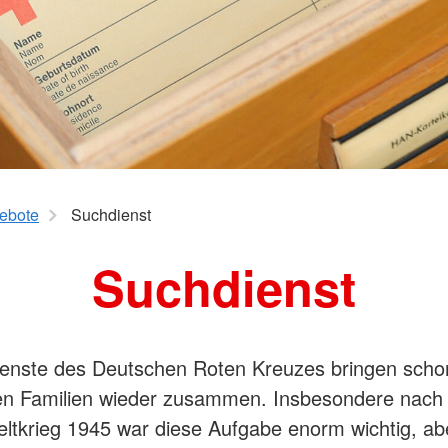
Hausnotru
Schulsanitätsdienst
pe
Sozialpraktikum
DRK-Elterncampus
ebote
Suchdienst
Suchdienst
enste des Deutschen Roten Kreuzes bringen schon
en Familien wieder zusammen. Insbesondere nac
ltkrieg 1945 war diese Aufgabe enorm wichtig, ab