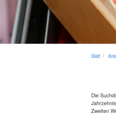
Leben mit Krebs
Erste Hilfe
Therapiehundegrup
Kursangebot
Deutschlandweiter Kursfinder
Der kleine Lebensretter
Start
Ang
Die Suchdi
Jahrzehnt
Zweiten We