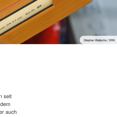
f
Stephan Wallocha / DRK
 seit
h dem
er auch