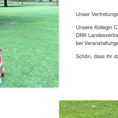
Hausnotru
Schulsanitätsdienst
pe
Sozialpraktikum
Unser Vertretung
DRK-Elterncampus
Unsere Kollegin C
DRK Landesverban
bei Veranstaltunge
Schön, dass ihr da