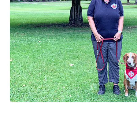
Leben mit Krebs
Erste Hilfe
Therapiehundegrup
Kursangebot
Deutschlandweiter Kursfinder
Der kleine Lebensretter