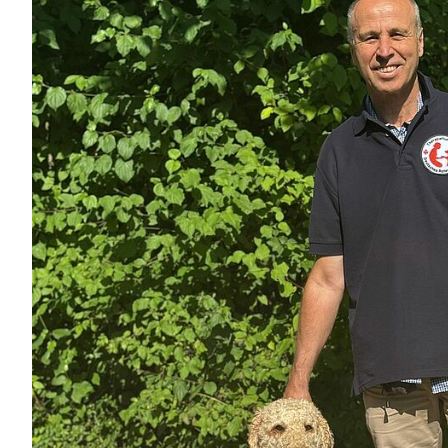
Leben mit Krebs
Erste Hilfe
Therapiehundegrup
Kursangebot
Deutschlandweiter Kursfinder
Der kleine Lebensretter