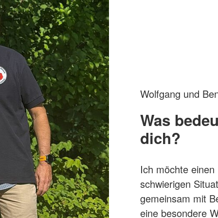
Hausnotru
Schulsanitätsdienst
pe
Sozialpraktikum
DRK-Elterncampus
Wolfgang und Ben 
Was bedeut
dich?
Ich möchte einen 
schwierigen Situa
gemeinsam mit Ben
eine besondere W