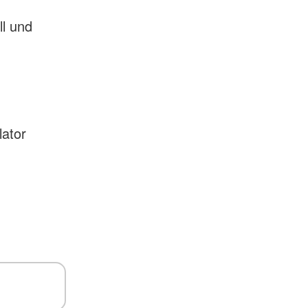
ll und
lator