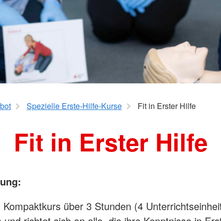
Hausnotru
Schulsanitätsdienst
pe
Sozialpraktikum
DRK-Elterncampus
bot
Spezielle Erste-Hilfe-Kurse
Fit in Erster Hilfe
Fit in Erster Hilfe
bung:
in Kompaktkurs über 3 Stunden (4 Unterrichtseinheit
e und richtet sich an alle, die ihre Kenntnisse in Ers