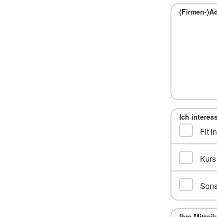
(Firmen-)A
Ich interes
Fit i
Kurs
Sons