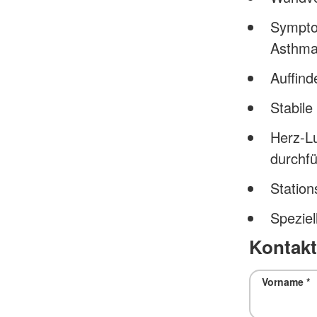
Symptom
Asthm
Auffin
Stabile
Herz-Lu
durchf
Station
Speziel
Kontakt
Vorname
*