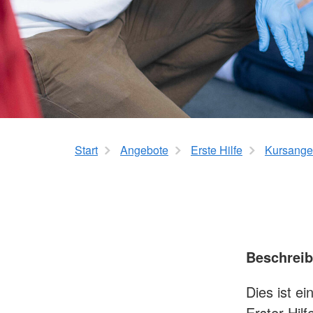
Leben mit Krebs
Erste Hilfe
Therapiehundegrup
Kursangebot
Deutschlandweiter Kursfinder
Der kleine Lebensretter
Start
Angebote
Erste Hilfe
Kursange
Beschrei
Dies ist e
Erster Hilf