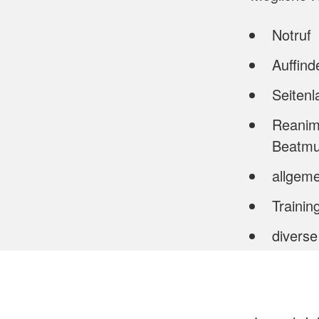
Notruf
Auffind
Seitenl
Reanima
Beatmu
allgem
Trainin
diverse