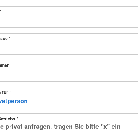
*
esse
*
mmer
n für
*
etriebs
*