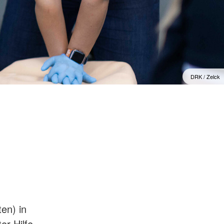
f
DRK / Zelck
en) in
ter Hilfe