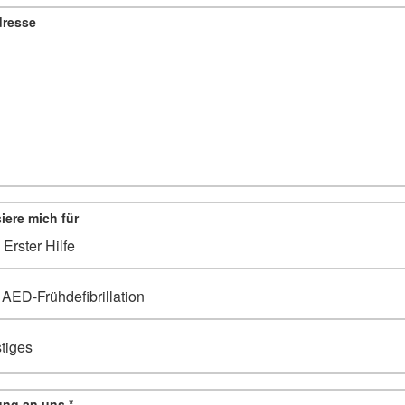
dresse
siere mich für
n Erster Hilfe
 AED-Frühdefibrillation
tiges
Ihre Mitteilung an uns
*