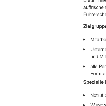
auffrische
Führersche
Zielgrupp
Mitarbe
Unterne
und Mit
alle Pe
Form a
Spezielle 
Notruf
Wundve