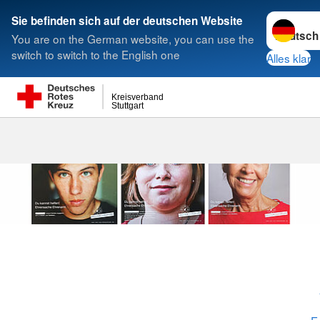
Sprache w
Sie befinden sich auf der deutschen Website
You are on the German website, you can use the
Suche
switch to switch to the English one
Alles klar
Kreisverband
Stuttgart
Finde Dein E