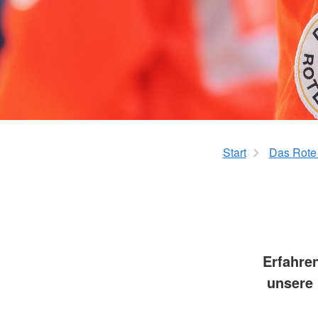
Leben mit Krebs
Erste Hilfe
Therapiehundegrup
Kursangebot
Deutschlandweiter Kursfinder
Der kleine Lebensretter
Start
Das Rote
Erfahre
unsere 