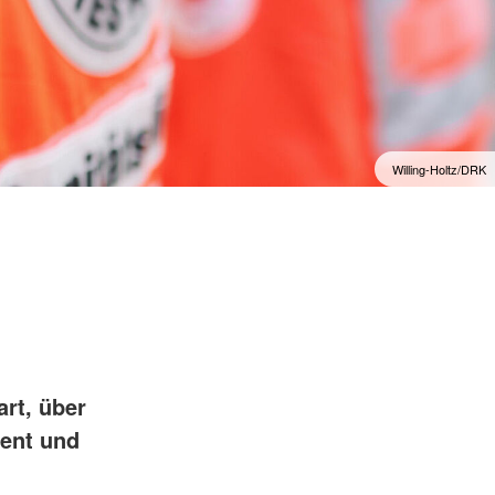
f
Willing-Holtz/DRK
rt, über
ment und