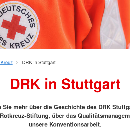
Hausnotru
Schulsanitätsdienst
pe
Sozialpraktikum
DRK-Elterncampus
 Kreuz
DRK in Stuttgart
DRK in Stuttgart
n Sie mehr über die Geschichte des DRK Stuttga
Rotkreuz-Stiftung, über das Qualitätsmanage
unsere Konventionsarbeit.