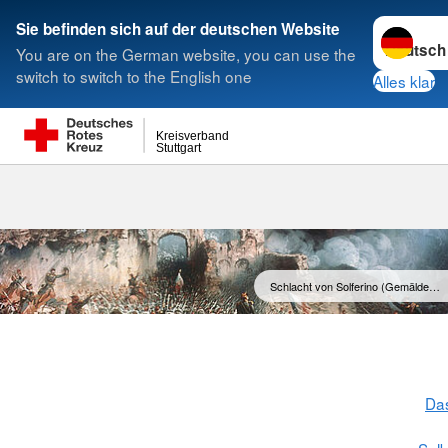
Sprache w
Sie befinden sich auf der deutschen Website
You are on the German website, you can use the
Suche
switch to switch to the English one
Alles klar
Kreisverband
Stuttgart
Schlacht von Solferino (Gemälde…
Da