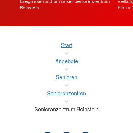
Ereignisse rund um unser Seniorenzentrum
vielfäl
Beinstein.
hin zu
Start
Angebote
Senioren
Seniorenzentren
Seniorenzentrum Beinstein