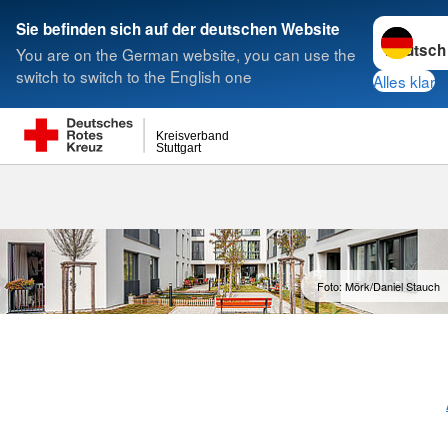
Sprache w
Sie befinden sich auf der deutschen Website
You are on the German website, you can use the
Suche
switch to switch to the English one
Alles klar
Kreisverband
Stuttgart
Foto: Mörk/Daniel Stauch