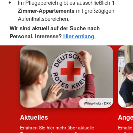
Im Pflegebereich gibt es ausschließlich
1
Zimmer-Appartements
mit großzügigen
Aufenthaltsbereichen.
Wir sind aktuell auf der Suche nach
Personal. Interesse?
Hier entlang
Willing-Holtz / DRK
Aktuelles
Ange
Erfahren Sie hier mehr über aktuelle
Erhalte